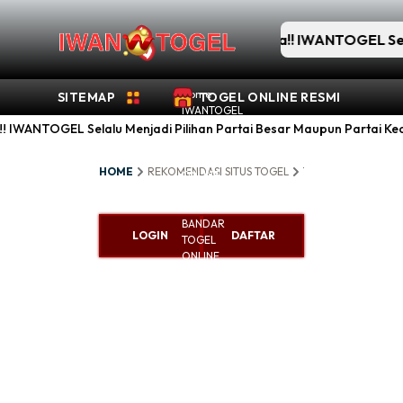
Link Slotnya Mantap Jiwa!! IWANTOGEL Selalu Me
Home
SITEMAP
TOGEL ONLINE RESMI
IWANTOGEL
TOTO
!! IWANTOGEL Selalu Menjadi Pilihan Partai Besar Maupun Partai Kec
MACAU
TOGEL
HOME
REKOMENDASI SITUS TOGEL
TOTO MACAU
Lin
ONLINE
TOGEL
TERPERCAYA
BANDAR
LOGIN
DAFTAR
TOGEL
ONLINE
Link S
Mantap
IWAN
Selalu