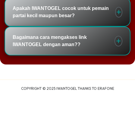
Keunggulan utamanya terletak pada kualitas link
Apakah IWANTOGEL cocok untuk pemain
slotnya yang mantap jiwa, sistem yang responsif,
partai kecil maupun besar?
serta peluang bermain yang menguntungkan. Inilah
yang membuat IWANTOGEL terus dipercaya dan
Tentu saja! IWANTOGEL dirancang untuk semua
Bagaimana cara mengakses link
menjadi pilihan banyak pemain dari berbagai
kalangan, baik pemain dengan modal kecil yang
IWANTOGEL dengan aman??
kalangan.
ingin bermain santai, maupun pemain partai besar
yang mengejar kemenangan maksimal dengan fitur
Untuk memastikan akses yang aman dan lancar,
dan pasaran yang lengkap.
pemain disarankan menggunakan link resmi
IWANTOGEL yang selalu diperbarui. Hal ini
bertujuan agar pengalaman bermain tetap stabil,
COPYRIGHT ©
2025
IWANTOGEL THANKS TO ERAFONE
cepat, dan terhindar dari kendala akses.